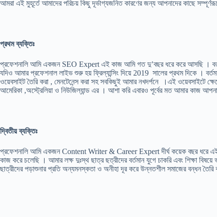
আমরা এই মুহূর্তে আমাদের পরিচয় কিছু দূর্ভাগ্যজনিত কারণের জন্য আপনাদের কাছে সম্পূর্ণর
প্রথম ব্যক্তিঃ
প্রফেশনালি আমি একজন SEO Expert এই কাজ আমি গত দু’বছর ধরে করে আসছি । বর্তমা
যদিও আমার প্রফেশনাল লাইভ শুরু হয় ফ্রিল্যান্সিং দিয়ে 2019 সালের প্রথম দিকে । 
ওয়েবসাইট তৈরি করা , মেনটেনেন্স করা সহ সবকিছুই আমার নখদর্পনে ।এই ওয়েবসাইটে ক্ষেত্
আমেরিকা ,অস্ট্রেলিয়া ও নিউজিল্যান্ড এর । আশা করি এবারও পূর্বের মত আমার কাজ আপ
দ্বিতীয় ব্যক্তিঃ
প্রফেশনালি আমি একজন Content Writer & Career Expert দীর্ঘ কয়েক বছর ধরে এই কাজে
কাজ করে চলেছি । আমার লক্ষ দুঃস্থ ছাত্র ছত্রীদের বর্তমান যুগে চাকরি এবং শিক্ষা বিষয়
ছাত্রীদের পড়াশুনার প্রতি অন্যমনস্কতা ও অনীহা দূর করে উন্নতশীল সমাজের বন্ধন তৈরি