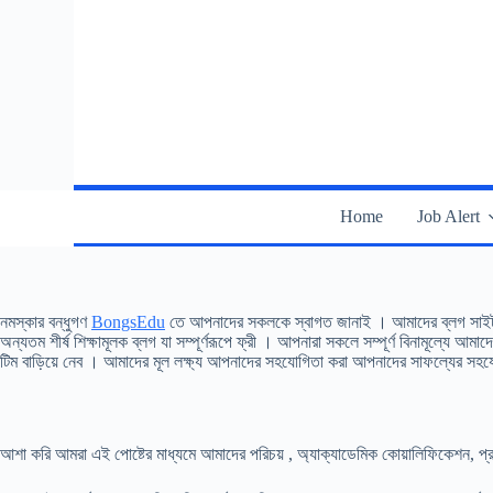
S
k
i
p
t
o
c
o
n
t
Home
Job Alert
e
n
t
নমস্কার বন্ধুগণ
BongsEdu
তে আপনাদের সকলকে স্বাগত জানাই । আমাদের ব্লগ সাইট সম্পূর
অন্যতম শীর্ষ শিক্ষামূলক ব্লগ যা সম্পূর্ণরূপে ফ্রী । আপনারা সকলে সম্পূর্ণ বিনামূল
টিম বাড়িয়ে নেব । আমাদের মূল লক্ষ্য আপনাদের সহযোগিতা করা আপনাদের সাফল্যের সহ
আশা করি আমরা এই পোষ্টের মাধ্যমে আমাদের পরিচয় , অ্যাক্যাডেমিক কোয়ালিফিকেশন, প্