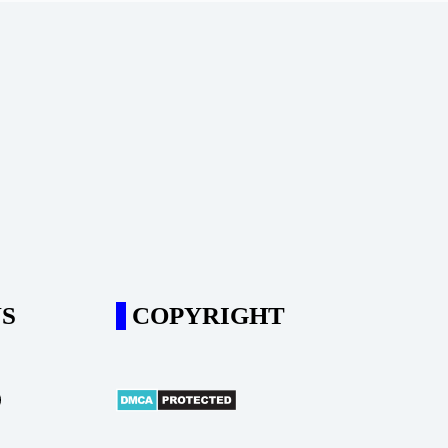
S
COPYRIGHT
m
ube
il