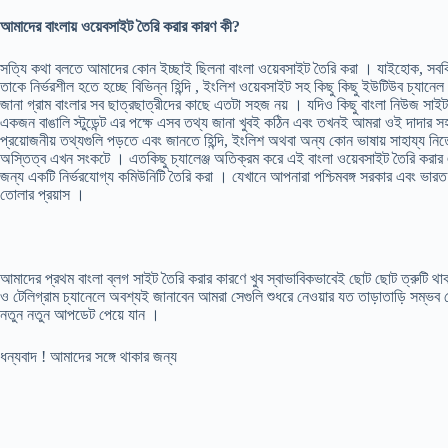
আমাদের বাংলায় ওয়েবসাইট তৈরি করার কারণ কী?
সত্যি কথা বলতে আমাদের কোন ইচ্ছাই ছিলনা বাংলা ওয়েবসাইট তৈরি করা । যাইহোক, সবক
তাকে নির্ভরশীল হতে হচ্ছে বিভিন্ন হিন্দি , ইংলিশ ওয়েবসাইট সহ কিছু কিছু ইউটিউব চ্য
জানা গ্রাম বাংলার সব ছাত্রছাত্রীদের কাছে এতটা সহজ নয় । যদিও কিছু বাংলা নিউজ সাইট
একজন বাঙালি স্টুডেন্ট এর পক্ষে এসব তথ্য জানা খুবই কঠিন এবং তখনই আমরা ওই দাদার
প্রয়োজনীয় তথ্যগুলি পড়তে এবং জানতে হিন্দি, ইংলিশ অথবা অন্য কোন ভাষায় সাহায্য নিতে
অস্তিত্ব এখন সংকটে । এতকিছু চ্যালেঞ্জ অতিক্রম করে এই বাংলা ওয়েবসাইট তৈরি করার এক
জন্য একটি নির্ভরযোগ্য কমিউনিটি তৈরি করা । যেখানে আপনারা পশ্চিমবঙ্গ সরকার এবং ভা
তোলার প্রয়াস ।
আমাদের প্রথম বাংলা ব্লগ সাইট তৈরি করার কারণে খুব স্বাভাবিকভাবেই ছোট ছোট ত্রুটি
ও টেলিগ্রাম চ্যানেলে অবশ্যই জানাবেন আমরা সেগুলি শুধরে নেওয়ার যত তাড়াতাড়ি সম্ভব 
নতুন নতুন আপডেট পেয়ে যান ।
ধন্যবাদ ! আমাদের সঙ্গে থাকার জন্য