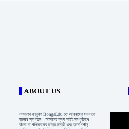
ABOUT US
নমস্কার বন্ধুগণ BongsEdu তে আপনাদের সকলকে
জানাই স্বাগতম। আমাদের ব্লগ সাইট সম্পূর্ণরূপে
বাংলা যা পশ্চিমবঙ্গের ছাত্র-ছাত্রী এবং জ্ঞানপিপাসু