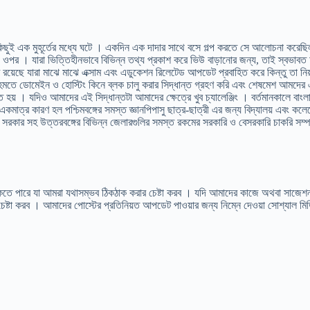
িছুই এক মুহূর্তের মধ্যে ঘটে । একদিন এক দাদার সাথে বসে গল্প করতে সে আলোচনা করেছ
ানেল ওপর । যারা ভিত্তিহীনভাবে বিভিন্ন তথ্য প্রকাশ করে ভিউ বাড়ানোর জন্য, তাই স্বভ
 রয়েছে যারা মাঝে মাঝে এক্সাম এবং এডুকেশন রিলেটেড আপডেট প্রবাহিত করে কিন্তু তা নি
 সহমতে ডোমেইন ও হোস্টিং কিনে ব্লক চালু করার সিদ্ধান্ত গ্রহণ করি এবং শেষমেশ আমদ
 হয় । যদিও আমাদের এই সিদ্ধান্তটা আমাদের ক্ষেত্রে খুব চ্যালেঞ্জিং । বর্তমানকালে বাংল
মাত্র কারণ হল পশ্চিমবঙ্গের সমস্ত জ্ঞানপিপাসু ছাত্র-ছাত্রী এর জন্য বিদ্যালয় এবং কল
রত সরকার সহ উত্তরবঙ্গের বিভিন্ন জেলারগুলির সমস্ত রকমের সরকারি ও বেসরকারি চাকরি 
 থাকতে পারে যা আমরা যথাসম্ভব ঠিকঠাক করার চেষ্টা করব । যদি আমাদের কাজে অথবা সাজে
চেষ্টা করব । আমাদের পোস্টের প্রতিনিয়ত আপডেট পাওয়ার জন্য নিম্নে দেওয়া সোশ্যাল মিড