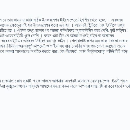
িল যে তার কাম্য চাকরির সঠিক ইনফরমেশন টাইমে পেতে হিমশিম খেতে হচ্ছে । এরজন্য
াবত অনেক ক্ষেত্রে এই সব ইনফরমেশন গুলো ভুল হয় । আর এই হিন্দিতে এবং ইংলিশে তথ্য
য়মিত নয় । এইসব তথ্য জানার পর আমরা কম্পিউটার অ্যানালিসিস করে দেখি, হ্যাঁ সত্যিই
ের এই ওয়েবসাইটটি খুলে ফেলি । কারন এটা ঠিক যে আমরা কখনই চাইব না আমাদের
া ওয়েবসাইট এর ভবিষ্যৎ নির্ধারণ করা খুব কঠিন । গ্লোবালাইজেশন এর কারণে বাংলা ভাষায়
েজের বিভিন্ন গুরুত্বপূর্ণ আপডেট ও গাইড সহ যারা চাকরির জন্য পড়াশোনা করছেন তাদের
সম্পর্কে আমরা আপনাদের অবহিত করতে পারা এবং বিশেষত একটা বিশ্বাসযোগ্য কমিউনিটি গড়ে
শন দেওয়াত কোন ত্রুটি থাকে তাহলে আপনারা অবশ্যই আমাদের ফেসবুক পেজ, ইনস্টাগ্রাম
িয়া হ্যান্ডেল গুলোর মাধ্যমে আমাদের ফলো করুন যাতে আপনারা সময় নষ্ট না করে সাথে সাথে