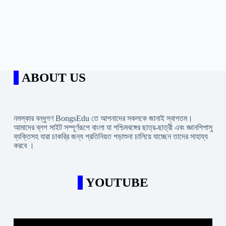
ABOUT US
নমস্কার বন্ধুগণ BongsEdu তে আপনাদের সকলকে জানাই স্বাগতম।
আমাদের ব্লগ সাইট সম্পূর্ণরূপে বাংলা যা পশ্চিমবঙ্গের ছাত্র-ছাত্রী এবং জ্ঞানপিপাসু
ব্যক্তিসহ যারা চাকরি্র জন্য প্রতিনিয়ত পড়াশুনা চালিয়ে যাচ্ছেন তাদের সাহায্য
করবে ।
YOUTUBE