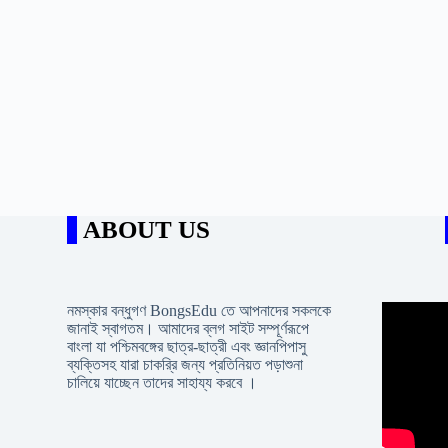
ABOUT US
নমস্কার বন্ধুগণ BongsEdu তে আপনাদের সকলকে
জানাই স্বাগতম। আমাদের ব্লগ সাইট সম্পূর্ণরূপে
বাংলা যা পশ্চিমবঙ্গের ছাত্র-ছাত্রী এবং জ্ঞানপিপাসু
ব্যক্তিসহ যারা চাকরি্র জন্য প্রতিনিয়ত পড়াশুনা
চালিয়ে যাচ্ছেন তাদের সাহায্য করবে ।