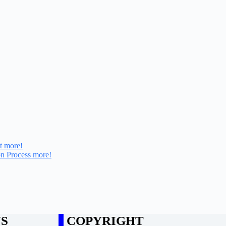
nt more!
tion Process more!
S
COPYRIGHT