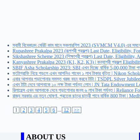
স্বামী বিবেকানন্দ মেরিট কাম মানে স্কলারশিপ 2023 (SVMCM V4.0) এর সমন্ধে
Rupashree Prakalpa 2023 (রূপশ্রী প্রকল্প) Last Date, Eligibility, For
Sikshashree Scheme 2023 (শিক্ষাশ্রী প্রকল্প) Last Date, Eligibility,
Kanyashree Prakalpa 2023 (K1, K2, K3) | কন্যাশ্রী প্রকল্প Eligibility,
SBIF Asha Scholarship 2023: SBI এখন দিচ্ছে বার্ষিক 5,00,000 টাকা পর্
ফটোগ্রাফি নিয়ে পড়লে এখন আপনিও পাবেন ১ লাখ টাকার বৃত্তি | Nikon Sch
এবার আপনার পড়াশোনার সমস্ত খরজ বহন করবে টাটা | TSDPL Silver Jubil
এখন টাটা দেবে আপনাকে ১০ লক্ষ টাকা পর্যন্ত লোন | JN Tata Endowmen
রিলায়েন্স এখন আপনাকে দেবে পড়াশোনার জন্য ৬ লাখ টাকা পর্যন্ত | Relia
রাজ্য সরকার এর নতুন ঘোষণা, প্রতেক ছাত্র ছাত্রী পাবে বার্ষিক 800 টাকা |
1
2
3
4
5
6
...
12
>>
ABOUT US