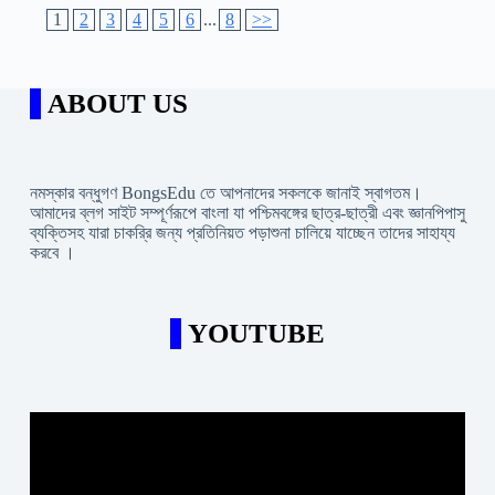
1
2
3
4
5
6
...
8
>>
ABOUT US
নমস্কার বন্ধুগণ BongsEdu তে আপনাদের সকলকে জানাই স্বাগতম।
আমাদের ব্লগ সাইট সম্পূর্ণরূপে বাংলা যা পশ্চিমবঙ্গের ছাত্র-ছাত্রী এবং জ্ঞানপিপাসু
ব্যক্তিসহ যারা চাকরি্র জন্য প্রতিনিয়ত পড়াশুনা চালিয়ে যাচ্ছেন তাদের সাহায্য
করবে ।
YOUTUBE