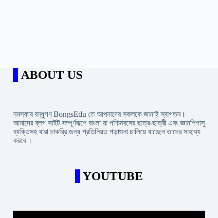
ABOUT US
নমস্কার বন্ধুগণ BongsEdu তে আপনাদের সকলকে জানাই স্বাগতম।
আমাদের ব্লগ সাইট সম্পূর্ণরূপে বাংলা যা পশ্চিমবঙ্গের ছাত্র-ছাত্রী এবং জ্ঞানপিপাসু
ব্যক্তিসহ যারা চাকরি্র জন্য প্রতিনিয়ত পড়াশুনা চালিয়ে যাচ্ছেন তাদের সাহায্য
করবে ।
YOUTUBE