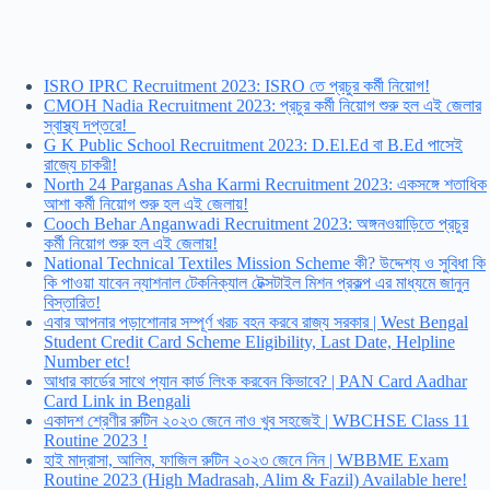
ISRO IPRC Recruitment 2023: ISRO তে প্রচুর কর্মী নিয়োগ!
CMOH Nadia Recruitment 2023: প্রচুর কর্মী নিয়োগ শুরু হল এই জেলার
স্বাস্থ্য দপ্তরে!
G K Public School Recruitment 2023: D.El.Ed বা B.Ed পাসেই
রাজ্যে চাকরী!
North 24 Parganas Asha Karmi Recruitment 2023: একসঙ্গে শতাধিক
আশা কর্মী নিয়োগ শুরু হল এই জেলায়!
Cooch Behar Anganwadi Recruitment 2023: অঙ্গনওয়াড়িতে প্রচুর
কর্মী নিয়োগ শুরু হল এই জেলায়!
National Technical Textiles Mission Scheme কী? উদ্দেশ্য ও সুবিধা কি
কি পাওয়া যাবেন ন্যাশনাল টেকনিক্যাল টেক্সটাইল মিশন প্রকল্প এর মাধ্যমে জানুন
বিস্তারিত!
এবার আপনার পড়াশোনার সম্পূর্ণ খরচ বহন করবে রাজ্য সরকার | West Bengal
Student Credit Card Scheme Eligibility, Last Date, Helpline
Number etc!
আধার কার্ডের সাথে প্যান কার্ড লিংক করবেন কিভাবে? | PAN Card Aadhar
Card Link in Bengali
একাদশ শ্রেণীর রুটিন ২০২৩ জেনে নাও খুব সহজেই | WBCHSE Class 11
Routine 2023 !
হাই মাদ্রাসা, আলিম, ফাজিল রুটিন ২০২৩ জেনে নিন | WBBME Exam
Routine 2023 (High Madrasah, Alim & Fazil) Available here!