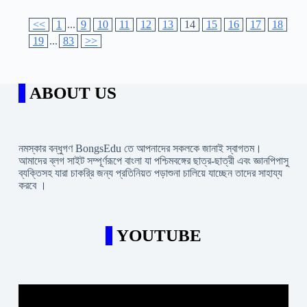
<<
1
...
9
10
11
12
13
14
15
16
17
18
19
...
83
>>
ABOUT US
নমস্কার বন্ধুগণ BongsEdu তে আপনাদের সকলকে জানাই স্বাগতম।
আমাদের ব্লগ সাইট সম্পূর্ণরূপে বাংলা যা পশ্চিমবঙ্গের ছাত্র-ছাত্রী এবং জ্ঞানপিপাসু
ব্যক্তিসহ যারা চাকরি্র জন্য প্রতিনিয়ত পড়াশুনা চালিয়ে যাচ্ছেন তাদের সাহায্য
করবে ।
YOUTUBE