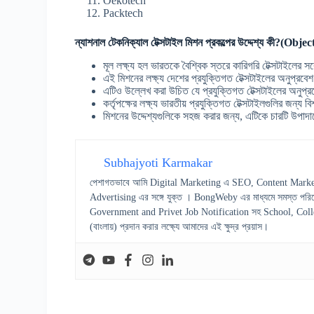
Oekotech
Packtech
ন্যাশনাল টেকনিক্যাল টেক্সটাইল মিশন প্রকল্পের উদ্দেশ্য কী
মূল লক্ষ্য হল ভারতকে বৈশ্বিক স্তরে কারিগরি টেক্সটাইলের স
এই মিশনের লক্ষ্য দেশের প্রযুক্তিগত টেক্সটাইলের অনুপ্রব
এটিও উল্লেখ করা উচিত যে প্রযুক্তিগত টেক্সটাইলের অনু
কর্তৃপক্ষের লক্ষ্য ভারতীয় প্রযুক্তিগত টেক্সটাইলগুলির জন্য ব
মিশনের উদ্দেশ্যগুলিকে সহজ করার জন্য, এটিকে চারটি উপাদ
Subhajyoti Karmakar
পেশাগতভাবে আমি Digital Marketing এ SEO, Content Marke
Advertising এর সঙ্গে যুক্ত । BongWeby এর মাধ্যমে সমস্ত পরিষ
Government and Privet Job Notification সহ School, College স
(বাংলায়) প্রদান করার লক্ষ্যে আমাদের এই ক্ষুদ্র প্রয়াস।