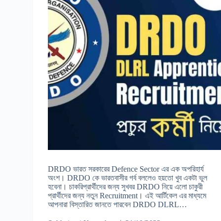
DRDO ভারত সরকারের Defence Sector এর এক অপরিহার্য
অংশ। DRDO কে ভারতবাসীর গর্ব বললেও হয়তো খুব একটা ভুল
হবেনা। চাকরিপ্রার্থীদের জন্য সুখবর DRDO নিয়ে এলো চাকুরী
প্রার্থীদের জন্য নতুন Recruitment। এই আর্টিকেল এর মাধ্যমে
আপনারা বিস্তারিত জানতে পারবেন DRDO DLRL…