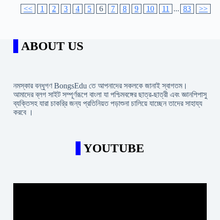
<<
1
2
3
4
5
6
7
8
9
10
11
...
83
>>
ABOUT US
নমস্কার বন্ধুগণ BongsEdu তে আপনাদের সকলকে জানাই স্বাগতম।
আমাদের ব্লগ সাইট সম্পূর্ণরূপে বাংলা যা পশ্চিমবঙ্গের ছাত্র-ছাত্রী এবং জ্ঞানপিপাসু
ব্যক্তিসহ যারা চাকরি্র জন্য প্রতিনিয়ত পড়াশুনা চালিয়ে যাচ্ছেন তাদের সাহায্য
করবে ।
YOUTUBE