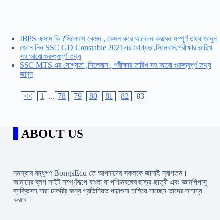
IBPS এক্সাম কি ?সিলেবাস কেমন , কেমন করে আবেদন করবেন সম্পূর্ণ তথ্য জানুন
জেনে নিন SSC GD Constable 2021এর যোগ্যতা,সিলেবাস,পরীক্ষার তারিখ
সহ আরো গুরুত্বপূর্ণ তথ্য
SSC MTS এর যোগ্যতা ,সিলেবাস , পরীক্ষার তারিখ সহ আরো গুরুত্বপূর্ণ তথ্য
জানুন
<<
1
...
78
79
80
81
82
83
ABOUT US
নমস্কার বন্ধুগণ BongsEdu তে আপনাদের সকলকে জানাই স্বাগতম।
আমাদের ব্লগ সাইট সম্পূর্ণরূপে বাংলা যা পশ্চিমবঙ্গের ছাত্র-ছাত্রী এবং জ্ঞানপিপাসু
ব্যক্তিসহ যারা চাকরি্র জন্য প্রতিনিয়ত পড়াশুনা চালিয়ে যাচ্ছেন তাদের সাহায্য
করবে ।