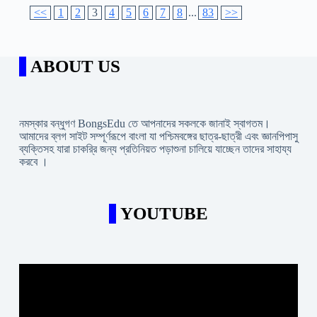
<<
1
2
3
4
5
6
7
8
...
83
>>
ABOUT US
নমস্কার বন্ধুগণ BongsEdu তে আপনাদের সকলকে জানাই স্বাগতম।
আমাদের ব্লগ সাইট সম্পূর্ণরূপে বাংলা যা পশ্চিমবঙ্গের ছাত্র-ছাত্রী এবং জ্ঞানপিপাসু
ব্যক্তিসহ যারা চাকরি্র জন্য প্রতিনিয়ত পড়াশুনা চালিয়ে যাচ্ছেন তাদের সাহায্য
করবে ।
YOUTUBE