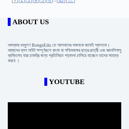
ABOUT US
নমস্কার বন্ধুগণ BongsEdu তে আপনাদের সকলকে জানাই স্বাগতম।
আমাদের ব্লগ সাইট সম্পূর্ণরূপে বাংলা যা পশ্চিমবঙ্গের ছাত্র-ছাত্রী এবং জ্ঞানপিপাসু
ব্যক্তিসহ যারা চাকরি্র জন্য প্রতিনিয়ত পড়াশুনা চালিয়ে যাচ্ছেন তাদের সাহায্য
করবে ।
YOUTUBE