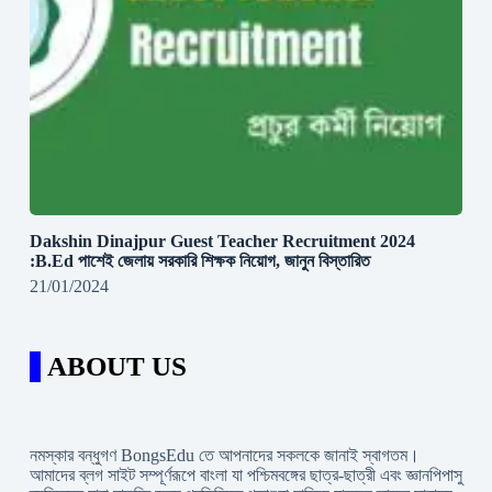
Dakshin Dinajpur Guest Teacher Recruitment 2024
:B.Ed পাশেই জেলায় সরকারি শিক্ষক নিয়োগ, জানুন বিস্তারিত
21/01/2024
ABOUT US
নমস্কার বন্ধুগণ BongsEdu তে আপনাদের সকলকে জানাই স্বাগতম।
আমাদের ব্লগ সাইট সম্পূর্ণরূপে বাংলা যা পশ্চিমবঙ্গের ছাত্র-ছাত্রী এবং জ্ঞানপিপাসু