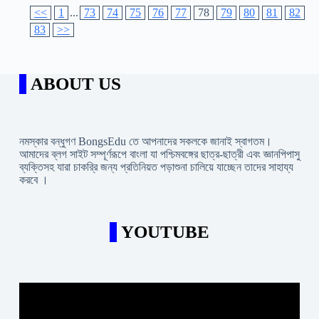
<<
1
...
73
74
75
76
77
78
79
80
81
82
83
>>
ABOUT US
নমস্কার বন্ধুগণ BongsEdu তে আপনাদের সকলকে জানাই স্বাগতম।
আমাদের ব্লগ সাইট সম্পূর্ণরূপে বাংলা যা পশ্চিমবঙ্গের ছাত্র-ছাত্রী এবং জ্ঞানপিপাসু
ব্যক্তিসহ যারা চাকরি্র জন্য প্রতিনিয়ত পড়াশুনা চালিয়ে যাচ্ছেন তাদের সাহায্য
করবে ।
YOUTUBE