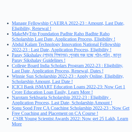
Manage Fellowship CAEIRA 2022-23 : Amount, Last Date,
Eligibility, Renewal !
MakeMyTrip Foundation Padhte Raho Badhte Raho
Scholarship Last Date, Application Process, Eligibility !
Abdul Kalam Technology Innovation National Fellowship
2022-23 : Last Date, Application Process, Eligibility !
Paray Sikshalay (পাড়ায় শিক্ষালয়) :পুনরায় শুরু হচ্ছে পঠন-পাঠন , জানুন
Paray Sikshalay Guidelines !
College Board India Scholars Program 2022-23 : Eligibility,
Last Date, Application Process, Renewal, Dates !
Winnie Sun Scholarship 2022-23 : Apply Online, Eligibility,
Scholarship Amount, Last Date !
ICICI Bank iSMART Education Loans 2022-23: Now Get 1
Crore Education Loan Easily, Learn More !
Narotam Sekhsaria Scholarship 2022-23 : Eligibility ,
Application Process, Last Date, Scholarship Amount !
Sonu Sood Free CA Coaching Scholarship 2022-23 : Now Get
Free Coaching and Placement on CA Course !
CSIR Young Scientist Awards 2022: Now get 25 Lakh, Learn
More