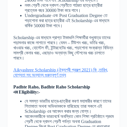
24000 টাকা পাবে এই Scholarship এর মাধ্যমে।
নবম শ্রেণী থেকে দ্বাদশ শ্রেণীতে পাঠরত ছাত্র ছাত্রীরা
প্রত্যেক বছর 30000 টাকা করে পাবে।
Undergraduate এবং Post Graduation Degree তে
পড়াশোনা করা ছাত্র ছাত্রীরা এই Scholarship এর মাধ্যমে
বার্ষিক 50000 টাকা পাবে।
Scholarship এর মাধ্যমে প্রাপ্ত টাকাগুলি শিক্ষার্থীরা শুধুমাত্র তাদের
পড়াশুনার কাজে লাগাতে পারবে। যেমন – টিউশন খরচ, ভর্তির খরচ,
খাওয়ার খরচ, হোস্টেল ফী, ইন্টারনেটের খরচ, পড়াশোনা সংক্রান্ত বিভিন্ন
সামগ্রী কেনার খরচ, এছাড়াও অন্যান্য কিছু স্টেশনের খরচ চালাতে
পারবে।
Aikyashree Scholarship (ঐক্যশ্রী প্রকল্প 2021) কি ,তারিখ,
যোগ্যতা সহ অন্যান্য গুরুত্বপূর্ণ তথ্য
Padhte Raho, Badhte Raho Scholarship
এর
Eligibility:-
যে সমস্ত ভারতীয় ছাত্র-ছাত্রীরা করণা মহামারীর কারণে তাদের
পিতামাতা অথবা অভিভাবককে হারিয়েছে তারা সকলে এই
Scholarship এর আবেদন করার জন্য যোগ্য।
আবেদনকারীকে ভারতবর্ষে অবস্থিত কোন শিক্ষা প্রতিষ্ঠানে প্রথম
শ্রেণী থেকে দ্বাদশ শ্রেণী পর্যন্ত অথবা Graduation
Degree কিংবা Post Graduation Degree তে পড়াশোনা