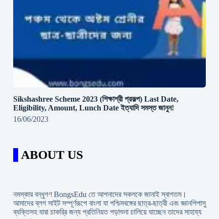
Sikshashree Scheme 2023 (শিক্ষাশ্রী প্রকল্প) Last Date,
Eligibility, Amount, Lunch Date ইত্যাদি সমস্ত জানুন!
16/06/2023
ABOUT US
নমস্কার বন্ধুগণ BongsEdu তে আপনাদের সকলকে জানাই স্বাগতম।
আমাদের ব্লগ সাইট সম্পূর্ণরূপে বাংলা যা পশ্চিমবঙ্গের ছাত্র-ছাত্রী এবং জ্ঞানপিপাসু
ব্যক্তিসহ যারা চাকরি্র জন্য প্রতিনিয়ত পড়াশুনা চালিয়ে যাচ্ছেন তাদের সাহায্য