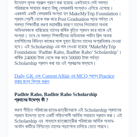
উদ্যোগ মূলক প্রকল্প গ্রহণ করা হয়েছে একইভাবে সেই সমস্ত
পরিবারকে সাহায্য করতে কিছু বেসরকারি সংস্থাও এগিয়ে এসেছে।
এরকমই একটি বেসরকারি সংস্থা হল MakeMyTrip Foundation।
প্রথম শ্রেণী থেকে শুরু করে Post Graduation স্তর পর্যন্ত যে
সমস্ত শিক্ষার্থীরা করণা মহামারীর কারণে তাদের পিতামাতা অথবা
অভিভাবককে হারিয়েছে তাদের বার্ষিক বৃত্তি প্রদান করে থাকে এই
সংস্থা। তবে যে সমস্ত শিক্ষার্থীদের অভিভাবক পর্যটন শিল্প অথবা
হসপিটালের বিভিন্ন কাজের সঙ্গে যুক্ত ছিলেন তাদের অগ্রাধিকার দেওয়া
হবে। এই Scholarship এর নাম দেওয়া হয়েছে
‘
MakeMyTrip
Foundation ‘Padhte Raho, Badhte Raho’ Scholarship’।
বার্ষিক 24000 টাকা থেকে শুরু করে 50000 টাকা পর্যন্ত
Scholarship প্রদান করা হয় এই প্রকল্পের মাধ্যমে।
Daily GK এবং Current Affair এর MCQ প্রশ্ন Practice
করার জন্য ক্লিক করুন
Padhte Raho, Badhte Raho Scholarship
প্রদানের
উদ্দেশ্য
কী
?
করণা পীড়িত পরিবারের ছাত্র-ছাত্রীদেরকে এই Scholarship প্রদানের
প্রধান উদ্দেশ্য হলো একটি শক্তিশালী আর্থিক সহায়তা প্রদান করা। এই
Scholarship এর মাধ্যমে ছাত্রছাত্রীরা পরিবারের আর্থিক অভাব-
অনটন কাটিয়ে নিশ্চিন্তে তাদের পড়াশোনা চালিয়ে যেতে পারবে।