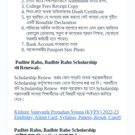
চলতি বছরে শিক্ষাপ্রতিষ্ঠানে Admission ভর্তির রশিদ,
College Fees Receipt Copy
পিতা-মাতা অথবা অভিভাবকের Death Certificate
মৃত ব্যাক্তি যে সংস্থায় কাজ করতো সেই সংস্থা থেকে গৃহীত
একটি Bonafide Declaration
পরিবারের আর্থিক অনটনের ব্যাপারে জানেন এমন দুজন ব্যক্তির
রেফারেন্স (ডাক্তার, স্কুল বা কলেজের প্রধান শিক্ষক, যেকোনো
সরকারি কর্মচারী হতে পারেন)
Bank Account সংক্রান্ত তথ্য
আবেদনকারীর Passport Size Photo
Padhte Raho, Badhte Raho Scholarship
এর
Renewal:-
Scholarship Renew করার কোন পদ্ধতি অথবা প্রয়োজনীয়তা
Scholarship কর্তৃপক্ষের তরফ থেকে উল্লেখ করা হয় নি। পরবর্তীতে
যদি Scholarship Renew করার প্রয়োজন হয় তবে Scholarship
প্রদানকারী সংস্থা শিক্ষার্থীদের এই বিষয়টি আরো স্পষ্টভাবে জানিয়ে
দেবে।
Kishore Vaigyanik Protsahan Yojana (KVPY) 2022-23
Eligibility, Admit Card, Syllabus, Pattern, Result, Cutoff
Padhte Raho, Badhte Raho Scholarship