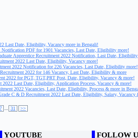
22 Last Date, Eligibility, Vacancy more in Bengali!
 Notification PDF for 1901 Vacancies, Last Date, Eligibility more!
duate Apprentice Recruitment 2022 Notification, Last Date, Eligibilit
ecruitment 2022 Last Date, Eligibility, Vacancy more!
ment 2022 Notification for 226 Vacancies, Last Date, Eligibility more!
 Recruitment 2022 for 146 Vacancy, Last Date, Eligibility & more
ment 2022 for PGT, TGT,PRT Post, Date, Eligibility, Vacancy & more!
ent 2022 Last Date, Eligibility, Application Process, Vacancy & more!
ment 2022 Vacancies, Last Date, Eligibility, Process & more in Benga
 Grade C & D Recruitment 2022 Last Date, Eligibility, Salary, Vacancy
7
...
31
>>
YOUTUBE
FOLLOW U