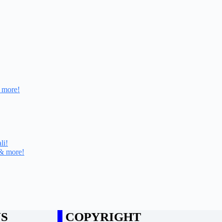
y more!
li!
 & more!
S
COPYRIGHT