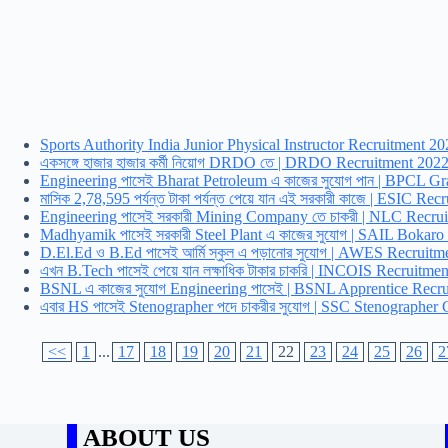
Sports Authority India Junior Physical Instructor Recruitment 20
একসঙ্গে হাজার হাজার কর্মী নিয়োগ DRDO তে | DRDO Recruitment 2022
Engineering পাসেই Bharat Petroleum এ কাজের সুযোগ পান | BPCL Gra
মাসিক 2,78,595 পর্যন্ত টাকা পর্যন্ত পেয়ে যান এই সরকারী কাজে | ESIC R
Engineering পাসেই সরকারী Mining Company তে চাকরী | NLC Recruit
Madhyamik পাসেই সরকারী Steel Plant এ কাজের সুযোগ | SAIL Bokaro
D.El.Ed ও B.Ed পাসেই আর্মি স্কুল এ পড়ানোর সুযোগ | AWES Recruit
এখন B.Tech পাসেই পেয়ে যান লক্ষাধিক টাকার চাকরি | INCOIS Recruitm
BSNL এ কাজের সুযোগ Engineering পাসেই | BSNL Apprentice Recruit
এবার HS পাসেই Stenographer পদে চাকরীর সুযোগ | SSC Stenographer
<<
1
...
17
18
19
20
21
22
23
24
25
26
2
ABOUT US