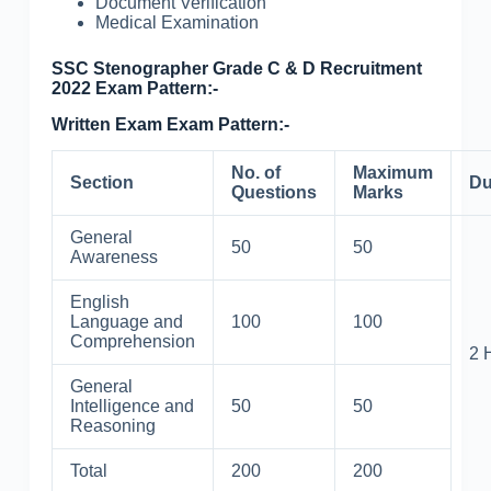
Document Verification
Medical Examination
SSC Stenographer Grade C & D Recruitment
2022 Exam Pattern:-
Written Exam Exam Pattern:-
No. of
Maximum
Section
Du
Questions
Marks
General
50
50
Awareness
English
Language and
100
100
Comprehension
2 
General
Intelligence and
50
50
Reasoning
Total
200
200