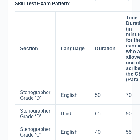
Skill Test Exam Pattern:-
Time
Durat
(in
minut
for th
candi
Section
Language
Duration
who a
allow
use o
scribe
the C
(Para-
Stenographer
English
50
70
Grade ‘D’
Stenographer
Hindi
65
90
Grade ‘D’
Stenographer
English
40
55
Grade ‘C’