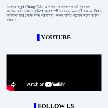
নমস্কার বন্ধুগণ BongsEdu তে আপনাদের সকলকে জানাই স্বাগতম।
আমাদের ব্লগ সাইট সম্পূর্ণরূপে বাংলা যা পশ্চিমবঙ্গের ছাত্র-ছাত্রী এবং জ্ঞানপিপাসু
ব্যক্তিসহ যারা চাকরি্র জন্য প্রতিনিয়ত পড়াশুনা চালিয়ে যাচ্ছেন তাদের সাহায্য
করবে ।
YOUTUBE
FOLLOW US