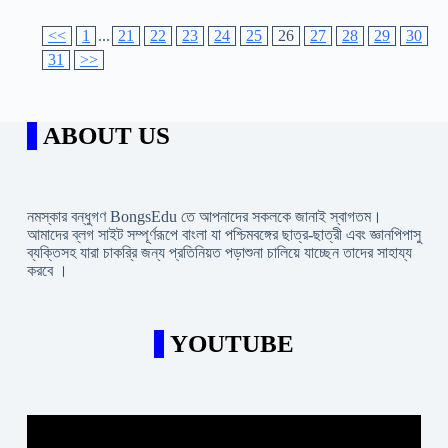
<<
1
...
21
22
23
24
25
26
27
28
29
30
31
>>
ABOUT US
নমস্কার বন্ধুগণ BongsEdu তে আপনাদের সকলকে জানাই স্বাগতম।
আমাদের ব্লগ সাইট সম্পূর্ণরূপে বাংলা যা পশ্চিমবঙ্গের ছাত্র-ছাত্রী এবং জ্ঞানপিপাসু
ব্যক্তিসহ যারা চাকরি্র জন্য প্রতিনিয়ত পড়াশুনা চালিয়ে যাচ্ছেন তাদের সাহায্য
করবে ।
YOUTUBE