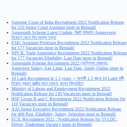
Supreme Court of India Recruitment 2022 Notification Release
for 210 Junior Court Assistant more in Bengali!
Agneepath Scheme Latest Update, বিরাট পরিবর্তন Agneeveers
নিয়োগে জেনে নিন সমস্ত তথ্য!
ESIC Assistant Professor Recruitment 2022 Notification Release
for 177 Vacancies more in Bengali!
NPCIL Trade Apprentice Recruitment 2022 Notification Release
for 177 Vacancies Eligibility, Last Date more in Bengali!
Agneepath Scheme Recruitment 2022 (অগ্নিপথ যোজনা),
Agniveers Salary, Age Limit, Last Date, Apply Online more in
Bengali!
10 Lakh Recruitment in 1.5 years । আগামী 1.5 বছরে 10 Lakh কর্মী
নিয়োগ প্রধান মন্ত্রীর নতুন ঘোষণা, জানুন বিস্তারিত!
Ministry of Labour and Employment Recruitment 2022
Notification Release for 130 Vacancies more in Bengali!
BSF Group B and C Recruitment 2022 Notification Release for
110 Vacancies more in Bengali!
AAI Junior Executive Recruitment 2022 Notification Release
for 400 Post, Eligibility, Salary, Selection more in Bengali!
ECIL Recruitment 2022 : Notification Release for 55 LDC,
Driver, Tradesman Vacancy more in Bengali!