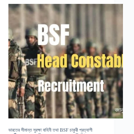
ভারতের সীমান্ত সুরক্ষা বাহিনী তথা BSF চাকুরী প্রত্যাশী