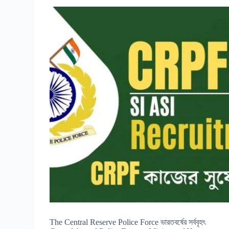
The Central Reserve Police Force ভারতবর্ষের সর্ববৃহৎ