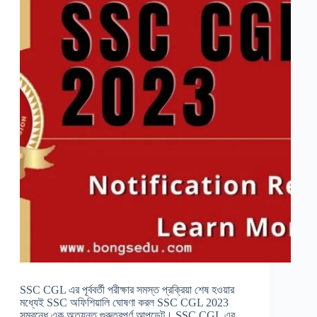
SSC CGL এর পূর্ববর্তী পরীক্ষার সমস্ত প্রক্রিয়া শেষ হওয়ার
মধ্যেই SSC অফিশিয়ালি ঘোষণা করল SSC CGL 2023
সম্বন্ধে এক অত্যন্ত গুরুত্বপূর্ণ আপডেট। SSC CGL এর