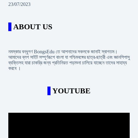
23/07/2023
ABOUT US
নমস্কার বন্ধুগণ BongsEdu তে আপনাদের সকলকে জানাই স্বাগতম।
আমাদের ব্লগ সাইট সম্পূর্ণরূপে বাংলা যা পশ্চিমবঙ্গের ছাত্র-ছাত্রী এবং জ্ঞানপিপাসু
ব্যক্তিসহ যারা চাকরি্র জন্য প্রতিনিয়ত পড়াশুনা চালিয়ে যাচ্ছেন তাদের সাহায্য
করবে ।
YOUTUBE