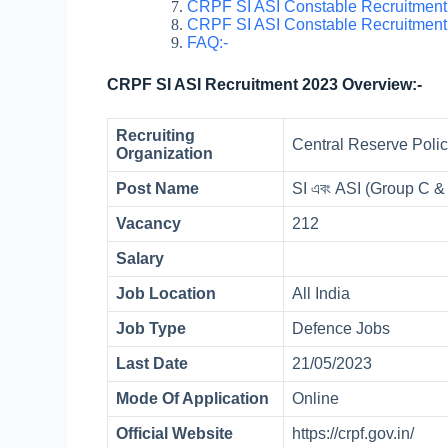
CRPF SI ASI Constable Recruitment 
CRPF SI ASI Constable Recruitment 
FAQ:-
CRPF SI ASI Recruitment 2023 Overview:-
Recruiting
Central Reserve Poli
Organization
Post Name
SI এবং ASI (Group C &
Vacancy
212
Salary
Job Location
All India
Job Type
Defence Jobs
Last Date
21/05/2023
Mode Of Application
Online
Official Website
https://crpf.gov.in/