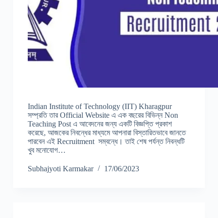
Indian Institute of Technology (IIT) Kharagpur
সম্প্রতি তার Official Website এ এক বছরের বিভিন্ন Non
Teaching Post এ আবেদনের জন্য একটি বিজ্ঞপ্তি প্রকাশ
করেছে, আজকের নিবন্ধের মাধ্যমে আপনারা বিস্তারিতভাবে জানতে
পারবেন এই Recruitment সম্বন্ধে। তাই শেষ পর্যন্ত নিবন্ধটি
খুব মনোযোগ…
Subhajyoti Karmakar
17/06/2023