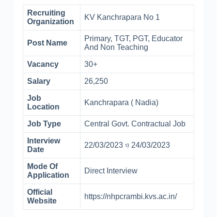
Recruiting
KV Kanchrapara No 1
Organization
Primary, TGT, PGT, Educator
Post Name
And Non Teaching
Vacancy
30+
Salary
26,250
Job
Kanchrapara ( Nadia)
Location
Job Type
Central Govt. Contractual Job
Interview
22/03/2023 ও 24/03/2023
Date
Mode Of
Direct Interview
Application
Official
https://nhpcrambi.kvs.ac.in/
Website