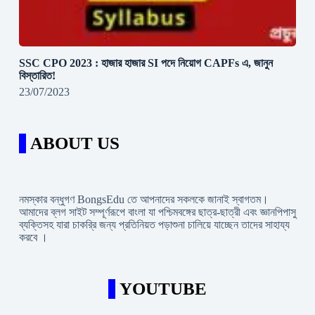
SSC CPO 2023 : হাজার হাজার SI পদে নিয়োগ CAPFs এ, জানুন
বিস্তারিত!
23/07/2023
ABOUT US
নমস্কার বন্ধুগণ BongsEdu তে আপনাদের সকলকে জানাই স্বাগতম।
আমাদের ব্লগ সাইট সম্পূর্ণরূপে বাংলা যা পশ্চিমবঙ্গের ছাত্র-ছাত্রী এবং জ্ঞানপিপাসু
ব্যক্তিসহ যারা চাকরি্র জন্য প্রতিনিয়ত পড়াশুনা চালিয়ে যাচ্ছেন তাদের সাহায্য
করবে ।
YOUTUBE