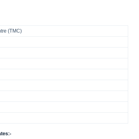
ntre (TMC)
tes:-