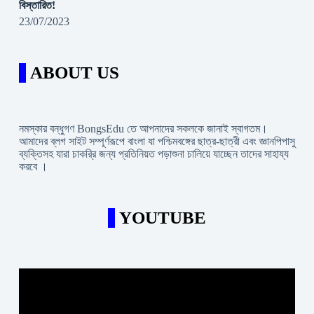
বিস্তারিত!
23/07/2023
ABOUT US
নমস্কার বন্ধুগণ BongsEdu তে আপনাদের সকলকে জানাই স্বাগতম।
আমাদের ব্লগ সাইট সম্পূর্ণরূপে বাংলা যা পশ্চিমবঙ্গের ছাত্র-ছাত্রী এবং জ্ঞানপিপাসু
ব্যক্তিসহ যারা চাকরি্র জন্য প্রতিনিয়ত পড়াশুনা চালিয়ে যাচ্ছেন তাদের সাহায্য
করবে ।
YOUTUBE