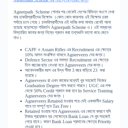
Agneepath Scheme শোনার পর থেকেই দেশের বিভিন্ন অংশে দেখা
যায় চাকরিপ্রার্থীদের বিক্ষোভ ।কোন কোন জায়গায় এই বিক্ষোভ চরম
পর্যায়ে চলে গেছে। চাকরিপ্রার্থীদের এই দাবির কথা মাথায় রেখেই আনা
হয়েছে বড়োসড়ো পরিবর্তন Agneepath Scheme এ। এই সম্বন্ধে
বিস্তারিত জানার জন্য নিম্নে প্রদান করা তথ্যগুলি ভালো করে জেনে
নাও।
CAPF ও Assam Rifles এর Recruitment এর ক্ষেত্রে
10% আসন সংরক্ষিত থাকবে Agneeveers দের জন্য।
Defence Sector এর সমস্ত Recruitment এর ক্ষেত্রে
তিন বছরের ছাড় দেওয়া হবে Agneeveers দের জন্য।
আবেদনকারীর বয়স এর উদ্ধ সীমা 3 বছর বাড়িয়ে 23 করা
হয়েছে।
Agneeveers রা এখন কাজের মধ্যেই খুব সহজেই নিজের
Graduation Degree পাস করতে পারবে। UGC এর পক্ষ
থেকে 50% Credit প্রদান করা হবে In Service Training
Agneeveers দের জন্য ।
Agneeveers Retaired হওয়ার পরে যেই এককালীন Salary
পাবে তা সম্পূর্ণ হবে Tax Free।
Retaired হওয়ার পরে Agneeveers এর কোনো কারণে যদি
টাকার প্রয়োজন হয় সেক্ষেত্রে Bank Loan সে খুব সহজেই
পেয়ে যাবে। কারণ Bank Loan প্রদানের ক্ষেত্রে Priority
দেওয়া হবে।