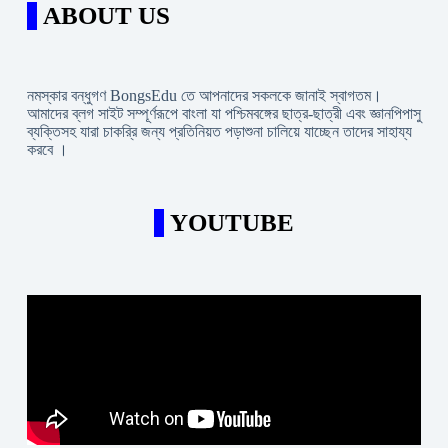
ABOUT US
নমস্কার বন্ধুগণ BongsEdu তে আপনাদের সকলকে জানাই স্বাগতম।
আমাদের ব্লগ সাইট সম্পূর্ণরূপে বাংলা যা পশ্চিমবঙ্গের ছাত্র-ছাত্রী এবং জ্ঞানপিপাসু
ব্যক্তিসহ যারা চাকরি্র জন্য প্রতিনিয়ত পড়াশুনা চালিয়ে যাচ্ছেন তাদের সাহায্য
করবে ।
YOUTUBE