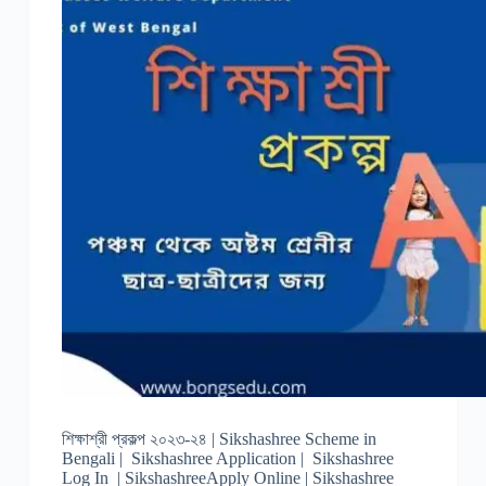
শিক্ষাশ্রী প্রকল্প ২০২৩-২৪ | Sikshashree Scheme in
Bengali | Sikshashree Application | Sikshashree
Log In | SikshashreeApply Online | Sikshashree