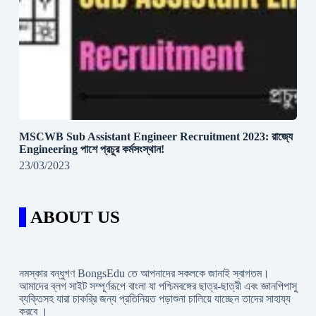
MSCWB Sub Assistant Engineer Recruitment 2023: রাজ্যে
Engineering পাশে প্রচুর কর্মসংস্থান!
23/03/2023
ABOUT US
নমস্কার বন্ধুগণ BongsEdu তে আপনাদের সকলকে জানাই স্বাগতম।
আমাদের ব্লগ সাইট সম্পূর্ণরূপে বাংলা যা পশ্চিমবঙ্গের ছাত্র-ছাত্রী এবং জ্ঞানপিপাসু
ব্যক্তিসহ যারা চাকরি্র জন্য প্রতিনিয়ত পড়াশুনা চালিয়ে যাচ্ছেন তাদের সাহায্য
করবে ।