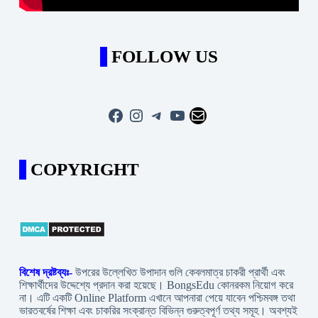
FOLLOW US
Facebook
Instagram
Telegram
YouTube
Mail
COPYRIGHT
বিশেষ দ্রষ্টব্যঃ-
উপরের উল্লেখিত উপাদান গুলি কেবলমাত্র চাকরী প্রার্থী এবং
শিক্ষার্থীদের উদ্দেশ্যে প্রদান করা হয়েছে। BongsEdu কোনরকম নিয়োগ করে
না। এটি একটি Online Platform এখানে আপনারা পেয়ে যাবেন পশ্চিমবঙ্গ তথা
ভারতবর্ষের শিক্ষা এবং চাকরির সংক্রান্ত বিভিন্ন গুরুত্বপূর্ণ তথ্য সমূহ। অবশ্যই