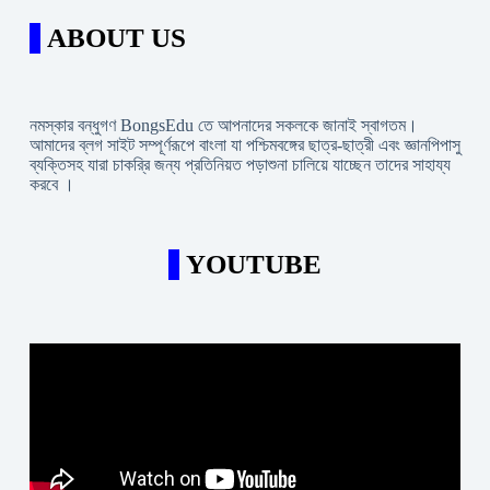
ABOUT US
নমস্কার বন্ধুগণ BongsEdu তে আপনাদের সকলকে জানাই স্বাগতম।
আমাদের ব্লগ সাইট সম্পূর্ণরূপে বাংলা যা পশ্চিমবঙ্গের ছাত্র-ছাত্রী এবং জ্ঞানপিপাসু
ব্যক্তিসহ যারা চাকরি্র জন্য প্রতিনিয়ত পড়াশুনা চালিয়ে যাচ্ছেন তাদের সাহায্য
করবে ।
YOUTUBE