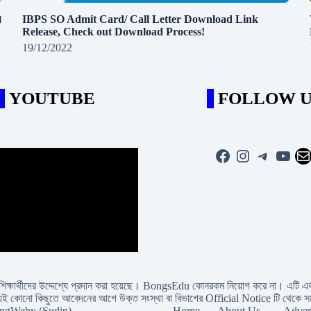
র
IBPS SO Admit Card/ Call Letter Download Link
Release, Check out Download Process!
19/12/2022
YOUTUBE
FOLLOW U
Facebook
Instagram
Telegra
YouT
Ma
ং শিক্ষার্থীদের উদ্দেশ্যে প্রদান করা হয়েছে। BongsEdu কোনরকম নিয়োগ করে না। এটি 
হ। অবশ্যই কোনো কিছুতে আবেদনের আগে উক্ত সংস্থা বা বিভাগের Official Notice টি থেকে
ongWeby (Sudip)
Home
About Us .
Advert