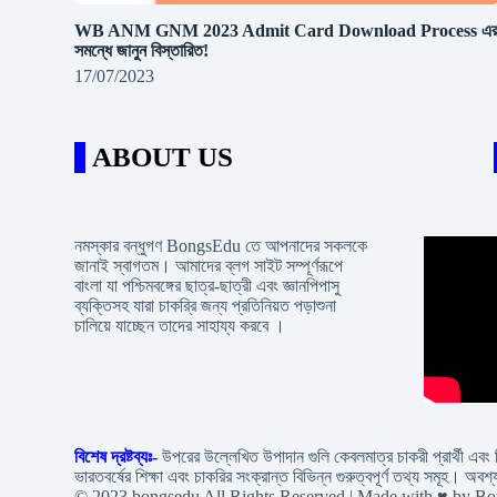
WB ANM GNM 2023 Admit Card Download Process এ
সমন্ধে জানুন বিস্তারিত!
17/07/2023
ABOUT US
নমস্কার বন্ধুগণ BongsEdu তে আপনাদের সকলকে
জানাই স্বাগতম। আমাদের ব্লগ সাইট সম্পূর্ণরূপে
বাংলা যা পশ্চিমবঙ্গের ছাত্র-ছাত্রী এবং জ্ঞানপিপাসু
ব্যক্তিসহ যারা চাকরি্র জন্য প্রতিনিয়ত পড়াশুনা
চালিয়ে যাচ্ছেন তাদের সাহায্য করবে ।
বিশেষ দ্রষ্টব্যঃ-
উপরের উল্লেখিত উপাদান গুলি কেবলমাত্র চাকরী প্রার্থী এব
ভারতবর্ষের শিক্ষা এবং চাকরির সংক্রান্ত বিভিন্ন গুরুত্বপূর্ণ তথ্য সমূ
© 2023 bongsedu All Rights Reserved | Made with ♥ by B