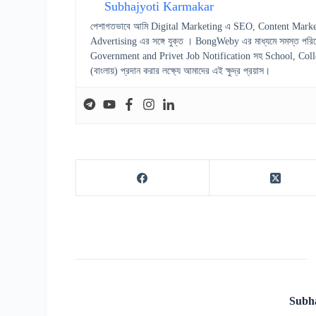
Subhajyoti Karmakar
পেশাগতভাবে আমি Digital Marketing এ SEO, Content Marke
Advertising এর সঙ্গে যুক্ত । BongWeby এর মাধ্যমে সমস্ত পরিষ
Government and Privet Job Notification সহ School, College স
(বাংলায়) প্রদান করার লক্ষ্যে আমাদের এই ক্ষুদ্র প্রয়াস।
Subh