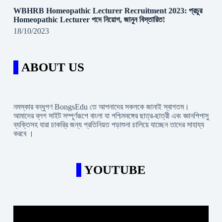
WBHRB Homeopathic Lecturer Recruitment 2023: প্রচুর
Homeopathic Lecturer পদে নিয়োগ, জানুন বিস্তারিত!
18/10/2023
ABOUT US
নমস্কার বন্ধুগণ BongsEdu তে আপনাদের সকলকে জানাই স্বাগতম।
আমাদের ব্লগ সাইট সম্পূর্ণরূপে বাংলা যা পশ্চিমবঙ্গের ছাত্র-ছাত্রী এবং জ্ঞানপিপাসু
ব্যক্তিসহ যারা চাকরি্র জন্য প্রতিনিয়ত পড়াশুনা চালিয়ে যাচ্ছেন তাদের সাহায্য
করবে ।
YOUTUBE