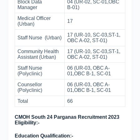
Block Data
04 (UR-02, SC-01,OBC
Manager
B-01)
Medical Officer
17
(Urban)
17 (UR-10, SC-03,ST-1,
Staff Nurse (Urban)
OBC A-02, ST-01)
Community Health
17 (UR-10, SC-03,ST-1,
Assistant (Urban)
OBC A-02, ST-01)
Staff Nurse
06 (UR-03, OBC A-
(Polyclinic)
01,OBC B-1, SC-01
Counsellor
06 (UR-03, OBC A-
(Polyclinic)
01,OBC B-1, SC-01
Total
66
CMOH South 24 Parganas Recruitment 2023
Eligibility:-
Education Qualification:-