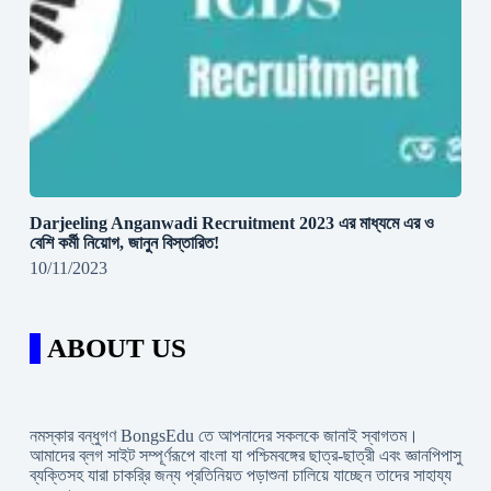
Darjeeling Anganwadi Recruitment 2023 এর মাধ্যমে এর ও
বেশি কর্মী নিয়োগ, জানুন বিস্তারিত!
10/11/2023
ABOUT US
নমস্কার বন্ধুগণ BongsEdu তে আপনাদের সকলকে জানাই স্বাগতম।
আমাদের ব্লগ সাইট সম্পূর্ণরূপে বাংলা যা পশ্চিমবঙ্গের ছাত্র-ছাত্রী এবং জ্ঞানপিপাসু
ব্যক্তিসহ যারা চাকরি্র জন্য প্রতিনিয়ত পড়াশুনা চালিয়ে যাচ্ছেন তাদের সাহায্য