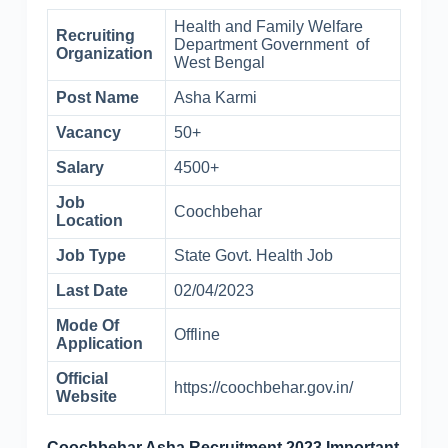
Health and Family Welfare
Recruiting
Department Government of
Organization
West Bengal
Post Name
Asha Karmi
Vacancy
50+
Salary
4500+
Job
Coochbehar
Location
Job Type
State Govt. Health Job
Last Date
02/04/2023
Mode Of
Offline
Application
Official
https://coochbehar.gov.in/
Website
Coochbehar Asha Recruitment 2023 Important