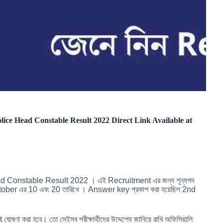
Police Head Constable Result 2022 Direct Link Available at
 Head Constable Result 2022 । এই Recruitment এর জন্য শূন্যপদ
ী October এর 10 এবং 20 তারিখে । Answer key প্রকাশ করা হয়েছিল 2nd
ঘোষণা করা হবে। তো সেইসব পরীক্ষার্থীদের উদ্দেশ্যে জানিয়ে রাখি অফিসিয়ালি