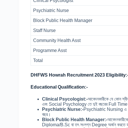
Clinical Psycologist
Psychiatric Nurse
Block Public Health Manager
Staff Nurse
Community Health Asst
Programme Asst
Total
DHFWS Howrah Recruitment 2023 Eligibility:
Educational Qualification:-
Clinical Psycologist:-
আবেদনকারীকে যে কোন স্ব
এবং Social Psychology তে দুই বছরের Full Time De
Psychiatric Nurse:-
Psychiatric Nursing এ B.S
বছর।
Block Public Health Manager:-
আবেদনকারীকে
Diploma/B.Sc বা তৎ সংলগ্ন Degree অর্জন করতে 