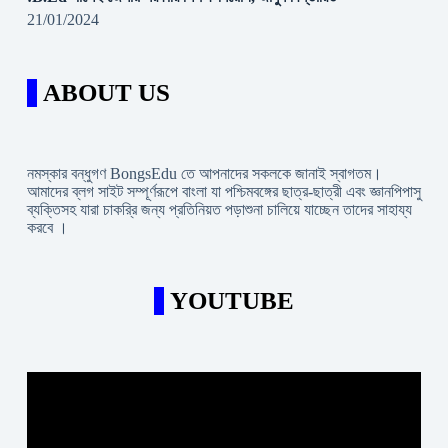
21/01/2024
ABOUT US
নমস্কার বন্ধুগণ BongsEdu তে আপনাদের সকলকে জানাই স্বাগতম।
আমাদের ব্লগ সাইট সম্পূর্ণরূপে বাংলা যা পশ্চিমবঙ্গের ছাত্র-ছাত্রী এবং জ্ঞানপিপাসু
ব্যক্তিসহ যারা চাকরি্র জন্য প্রতিনিয়ত পড়াশুনা চালিয়ে যাচ্ছেন তাদের সাহায্য
করবে ।
YOUTUBE