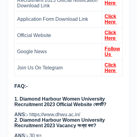
Recruitment 2023 Official Notification
Here
Download Link
Click
Application Form Download Link
Here
Click
Official Website
Here
Follow
Google News
Us
Click
Join Us On Telegram
Here
FAQ:-
1. Diamond Harbour Women University
Recruitment 2023 Official Website কোনটি?
ANS:-
https://www.dhwu.ac.in/
2. Diamond Harbour Women University
Recruitment 2023 Vacancy সংখ্যা কত?
ANS:-
30 জন