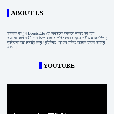
ABOUT US
নমস্কার বন্ধুগণ BongsEdu তে আপনাদের সকলকে জানাই স্বাগতম।
আমাদের ব্লগ সাইট সম্পূর্ণরূপে বাংলা যা পশ্চিমবঙ্গের ছাত্র-ছাত্রী এবং জ্ঞানপিপাসু
ব্যক্তিসহ যারা চাকরি্র জন্য প্রতিনিয়ত পড়াশুনা চালিয়ে যাচ্ছেন তাদের সাহায্য
করবে ।
YOUTUBE