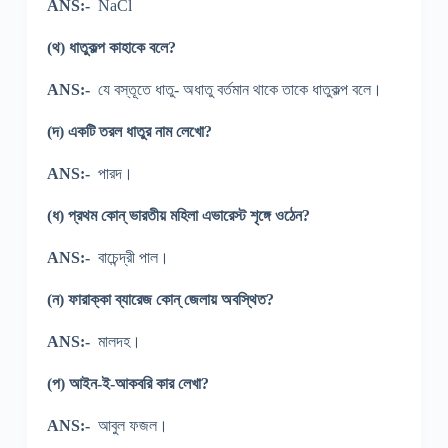
ANS:-
NaCl
(থ) ধাতুকল্প কাহাকে বলে?
ANS:-
যে বস্তূতে ধাতু- অধাতু বর্তমান থাকে তাকে ধাতুকল্প বলে।
(দ) একটি তরল ধাতুর নাম লেখো?
ANS:-
পারদ।
(ধ) প্রথম কোন্ ভারতীয় মহিলা এভারেস্ট শৃঙ্গে ওঠেন?
ANS:-
বাচেন্দ্রী পাল।
(ন) ফারাক্কা ব্যারেজ কোন্ জেলায় অবস্থিত?
ANS:-
মালদহ।
(প) আইন-ই-আকবরি কার লেখা?
ANS:-
আবুল ফজল।