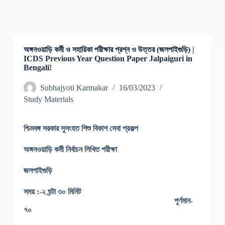
অঙ্গনওয়াড়ি কর্মী ও সহায়িকা পরীক্ষার প্রশ্ন ও উত্তর (জলপাইগুড়ি) |
ICDS Previous Year Question Paper Jalpaiguri in
Bengali!
Subhajyoti Karmakar
16/03/2023
Study Materials
শ্চিমবঙ্গ
সরকার
সুসংহত
শিশু
বিকাশ
সেবা
প্রকল্প
অঙ্গনওয়াড়ি
কর্মী
নির্বাচন
লিখিত
পরীক্ষা
জলপাইগুড়ি
সময়
:-
২
ঘন্টা
৩০
মিনিট
পূর্ণমান-
৭০