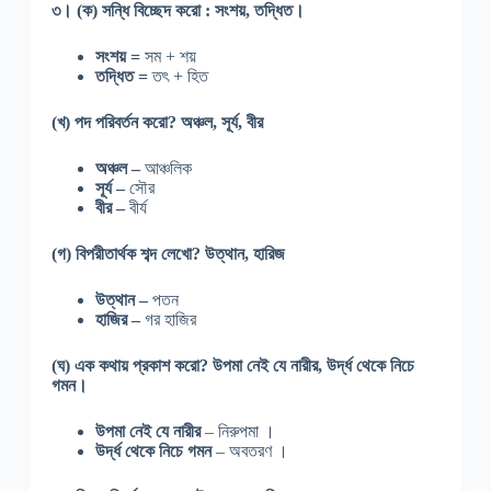
৩।
(ক) সন্ধি বিচ্ছেদ করো : সংশয়, তদ্ধিত।
সংশয় =
সম + শয়
তদ্ধিত =
তৎ + হিত
(খ) পদ পরিবর্তন করো? অঞ্চল, সূর্য, বীর
অঞ্চল –
আঞ্চলিক
সূর্য –
সৌর
বীর –
বীর্য
(গ) বিপরীতার্থক শব্দ লেখো? উত্থান, হারিজ
উত্থান –
পতন
হাজির –
গর হাজির
(ঘ) এক কথায় প্রকাশ করো?
উপমা নেই যে নারীর, উর্দ্ধ থেকে নিচে
গমন।
উপমা
নেই
যে
নারীর
– নিরুপমা ।
উর্দ্ধ
থেকে
নিচে
গমন
– অবতরণ ।