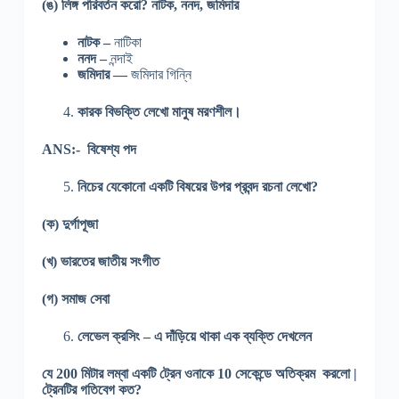
(ঙ) লিঙ্গ পরিবর্তন করো?
নাটক, ননদ, জমিদার
নাটক
–
নাটিকা
ননদ –
নন্দাই
জমিদার —
জমিদার গিন্নি
কারক বিভক্তি লেখো মানুষ মরণশীল।
ANS:-
বিষেশ্য পদ
নিচের যেকোনো একটি বিষয়ের উপর প্রবন্দ রচনা লেখো?
(ক) দুর্গাপূজা
(খ) ভারতের জাতীয় সংগীত
(গ) সমাজ সেবা
লেভেল ক্রসিং – এ দাঁড়িয়ে থাকা এক ব্যক্তি দেখলেন
যে 200 মিটার লম্বা একটি ট্রেন ওনাকে 10 সেকেন্ডে অতিক্রম করলো |
ট্রেনটির গতিবেগ কত?