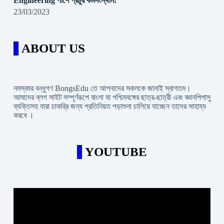
Engineering পাশে প্রচুর কর্মসংস্থান!
23/03/2023
ABOUT US
নমস্কার বন্ধুগণ BongsEdu তে আপনাদের সকলকে জানাই স্বাগতম।
আমাদের ব্লগ সাইট সম্পূর্ণরূপে বাংলা যা পশ্চিমবঙ্গের ছাত্র-ছাত্রী এবং জ্ঞানপিপাসু
ব্যক্তিসহ যারা চাকরি্র জন্য প্রতিনিয়ত পড়াশুনা চালিয়ে যাচ্ছেন তাদের সাহায্য
করবে ।
YOUTUBE