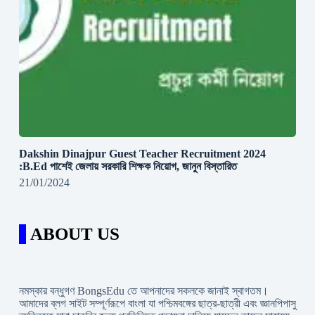
Dakshin Dinajpur Guest Teacher Recruitment 2024
:B.Ed পাশেই জেলায় সরকারি শিক্ষক নিয়োগ, জানুন বিস্তারিত
21/01/2024
ABOUT US
নমস্কার বন্ধুগণ BongsEdu তে আপনাদের সকলকে জানাই স্বাগতম।
আমাদের ব্লগ সাইট সম্পূর্ণরূপে বাংলা যা পশ্চিমবঙ্গের ছাত্র-ছাত্রী এবং জ্ঞানপিপাসু