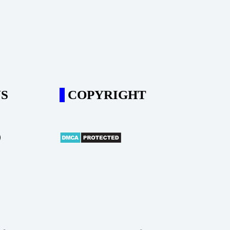
S
COPYRIGHT
m
ube
il