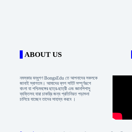
ABOUT US
নমস্কার বন্ধুগণ BongsEdu তে আপনাদের সকলকে
জানাই স্বাগতম। আমাদের ব্লগ সাইট সম্পূর্ণরূপে
বাংলা যা পশ্চিমবঙ্গের ছাত্র-ছাত্রী এবং জ্ঞানপিপাসু
ব্যক্তিসহ যারা চাকরি্র জন্য প্রতিনিয়ত পড়াশুনা
চালিয়ে যাচ্ছেন তাদের সাহায্য করবে ।