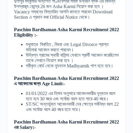
দুর্গাপুর মহকুমার অন্তর্গত পাণ্ডবেশ্বর সমষ্টি উন্নয়ন ব্লক এর বিভিন্ন
উপস্বাস্থ্য কেন্দ্রে 26 জন Asha Karmi নিয়োগ করা হবে ।
Vacancy সম্বন্ধে বিস্তারিত আপনি জানতে পারবেন Download
Section এ প্রদান করা Official Notice থেকে।
Paschim Bardhaman Asha Karmi Recruitment 2022
Eligibility :-
শুধুমাত্র বিবাহিত , বিধবা এবং Legal Divorce প্রাপ্ত
মহিলারা আবেদন করতে পারবেন।
উদ্বিগ্ন গ্রামের স্থায়ী বাসিন্দা যেখানে প্রার্থী আবেদন করেছিলেন
তাকে সেখানে নিয়োগ করা হবে ।
স্বীকৃত বোর্ড থেকে ন্যূনতম Madhyamik পাশ হতে হবে।
Paschim Bardhaman Asha Karmi Recruitment 2022
এ আবেদনের জন্য Age Limit:-
01/01/2022 এর হিসাব অনুসারে আবেদনকারীর নূন্যতম বয়স
হতে হবে 30 বছর এবং সর্বোচ্চ বয়স হতে পারে 40 বছর।
ST/SC অন্তর্ভুক্ত আবেদনকারী দের ক্ষেত্রে সর্বনিম্ন বয়স 22
এবং সর্বোচ্চ বয়স 40 বছর হতে পরে।
Paschim Bardhaman Asha Karmi Recruitment 2022
এর Salary:-