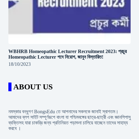
WBHRB Homeopathic Lecturer Recruitment 2023: প্রচুর
Homeopathic Lecturer পদে নিয়োগ, জানুন বিস্তারিত!
18/10/2023
ABOUT US
নমস্কার বন্ধুগণ BongsEdu তে আপনাদের সকলকে জানাই স্বাগতম।
আমাদের ব্লগ সাইট সম্পূর্ণরূপে বাংলা যা পশ্চিমবঙ্গের ছাত্র-ছাত্রী এবং জ্ঞানপিপাসু
ব্যক্তিসহ যারা চাকরি্র জন্য প্রতিনিয়ত পড়াশুনা চালিয়ে যাচ্ছেন তাদের সাহায্য
করবে ।