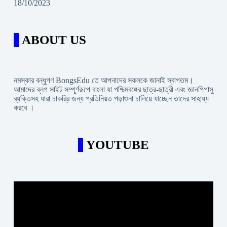
18/10/2023
ABOUT US
নমস্কার বন্ধুগণ BongsEdu তে আপনাদের সকলকে জানাই স্বাগতম।
আমাদের ব্লগ সাইট সম্পূর্ণরূপে বাংলা যা পশ্চিমবঙ্গের ছাত্র-ছাত্রী এবং জ্ঞানপিপাসু
ব্যক্তিসহ যারা চাকরি্র জন্য প্রতিনিয়ত পড়াশুনা চালিয়ে যাচ্ছেন তাদের সাহায্য
করবে ।
YOUTUBE