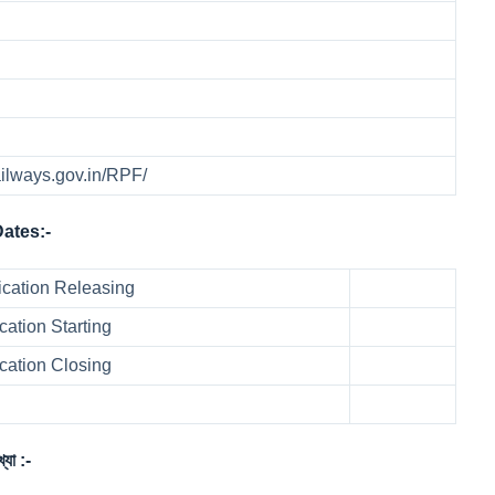
railways.gov.in/RPF/
Dates:-
fication Releasing
ation Starting
cation Closing
া :-