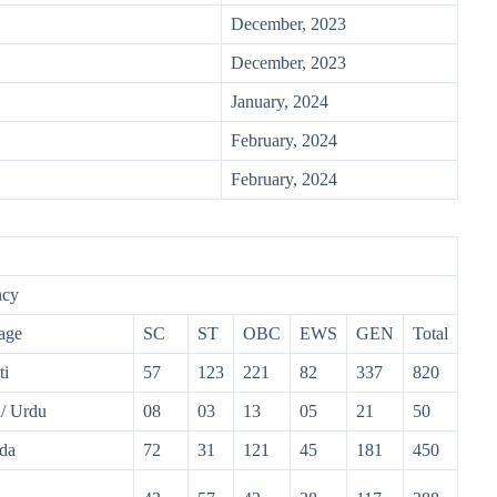
December, 2023
December, 2023
January, 2024
February, 2024
February, 2024
ncy
age
SC
ST
OBC
EWS
GEN
Total
ti
57
123
221
82
337
820
/ Urdu
08
03
13
05
21
50
da
72
31
121
45
181
450