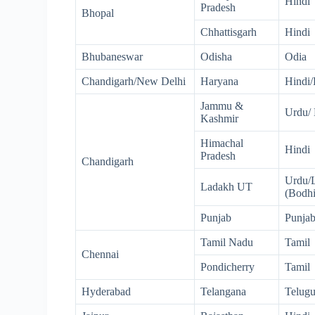
Hindi
Pradesh
Bhopal
Chhattisgarh
Hindi
Bhubaneswar
Odisha
Odia
Chandigarh/New Delhi
Haryana
Hindi/
Jammu &
Urdu/ 
Kashmir
Himachal
Hindi
Pradesh
Chandigarh
Urdu/L
Ladakh UT
(Bodhi
Punjab
Punjab
Tamil Nadu
Tamil
Chennai
Pondicherry
Tamil
Hyderabad
Telangana
Telugu