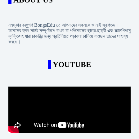
নমস্কার বন্ধুগণ BongsEdu তে আপনাদের সকলকে জানাই স্বাগতম।
আমাদের ব্লগ সাইট সম্পূর্ণরূপে বাংলা যা পশ্চিমবঙ্গের ছাত্র-ছাত্রী এবং জ্ঞানপিপাসু
ব্যক্তিসহ যারা চাকরি্র জন্য প্রতিনিয়ত পড়াশুনা চালিয়ে যাচ্ছেন তাদের সাহায্য
করবে ।
YOUTUBE