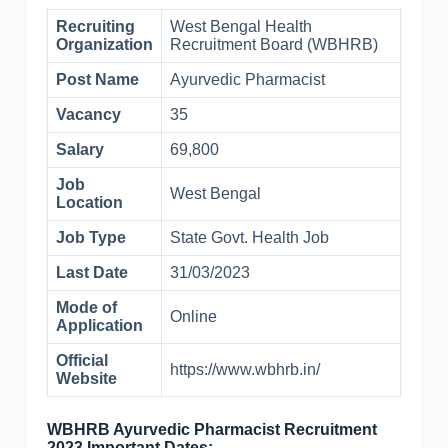
Recruiting
West Bengal Health
Organization
Recruitment Board (WBHRB)
Post Name
Ayurvedic Pharmacist
Vacancy
35
Salary
69,800
Job
West Bengal
Location
Job Type
State Govt. Health Job
Last Date
31/03/2023
Mode of
Online
Application
Official
https://www.wbhrb.in/
Website
WBHRB Ayurvedic Pharmacist Recruitment
2023 Important Dates:-