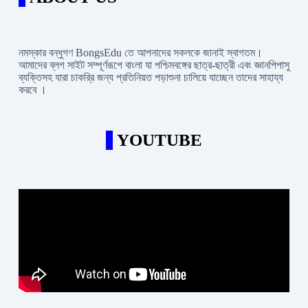
নমস্কার বন্ধুগণ BongsEdu তে আপনাদের সকলকে জানাই স্বাগতম।
আমাদের ব্লগ সাইট সম্পূর্ণরূপে বাংলা যা পশ্চিমবঙ্গের ছাত্র-ছাত্রী এবং জ্ঞানপিপাসু
ব্যক্তিসহ যারা চাকরি্র জন্য প্রতিনিয়ত পড়াশুনা চালিয়ে যাচ্ছেন তাদের সাহায্য
করবে ।
YOUTUBE