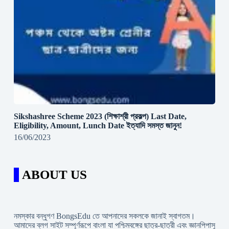
Sikshashree Scheme 2023 (শিক্ষাশ্রী প্রকল্প) Last Date,
Eligibility, Amount, Lunch Date ইত্যাদি সমস্ত জানুন!
16/06/2023
ABOUT US
নমস্কার বন্ধুগণ BongsEdu তে আপনাদের সকলকে জানাই স্বাগতম।
আমাদের ব্লগ সাইট সম্পূর্ণরূপে বাংলা যা পশ্চিমবঙ্গের ছাত্র-ছাত্রী এবং জ্ঞানপিপাসু