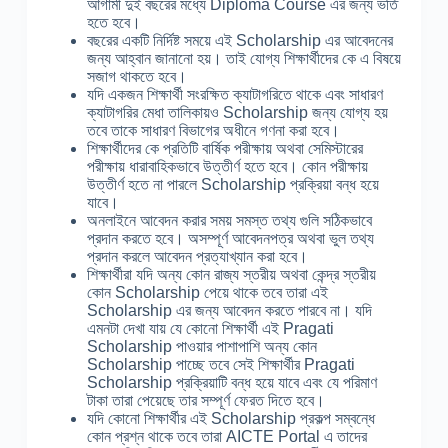
আগামী দুই বছরের মধ্যে Diploma Course এর জন্য ভর্তি
হতে হবে।
বছরের একটি নির্দিষ্ট সময়ে এই Scholarship এর আবেদনের
জন্য আহ্বান জানানো হয়। তাই যোগ্য শিক্ষার্থীদের কে এ বিষয়ে
সজাগ থাকতে হবে।
যদি একজন শিক্ষার্থী সংরক্ষিত ক্যাটাগরিতে থাকে এবং সাধারণ
ক্যাটাগরির মেধা তালিকায়ও Scholarship জন্য যোগ্য হয়
তবে তাকে সাধারণ বিভাগের অধীনে গণনা করা হবে।
শিক্ষার্থীদের কে প্রতিটি বার্ষিক পরীক্ষায় অথবা সেমিস্টারের
পরীক্ষায় ধারাবাহিকভাবে উত্তীর্ণ হতে হবে। কোন পরীক্ষায়
উত্তীর্ণ হতে না পারলে Scholarship প্রক্রিয়া বন্ধ হয়ে
যাবে।
অনলাইনে আবেদন করার সময় সমস্ত তথ্য গুলি সঠিকভাবে
প্রদান করতে হবে। অসম্পূর্ণ আবেদনপত্র অথবা ভুল তথ্য
প্রদান করলে আবেদন প্রত্যাখ্যান করা হবে।
শিক্ষার্থীরা যদি অন্য কোন রাজ্য স্তরীয় অথবা কেন্দ্র স্তরীয়
কোন Scholarship পেয়ে থাকে তবে তারা এই
Scholarship এর জন্য আবেদন করতে পারবে না। যদি
এমনটা দেখা যায় যে কোনো শিক্ষার্থী এই Pragati
Scholarship পাওয়ার পাশাপাশি অন্য কোন
Scholarship পাচ্ছে তবে সেই শিক্ষার্থীর Pragati
Scholarship প্রক্রিয়াটি বন্ধ হয়ে যাবে এবং যে পরিমাণ
টাকা তারা পেয়েছে তার সম্পূর্ণ ফেরত দিতে হবে।
যদি কোনো শিক্ষার্থীর এই Scholarship প্রকল্প সম্বন্ধে
কোন প্রশ্ন থাকে তবে তারা AICTE Portal এ তাদের