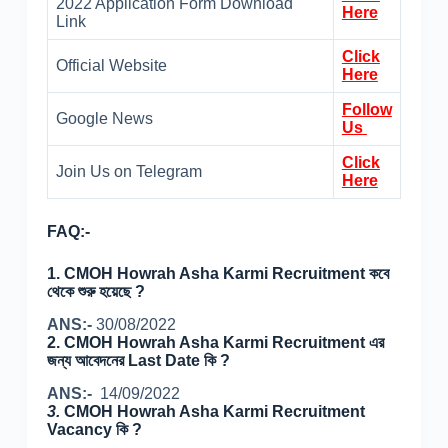
2022 Application Form Download
Here
Link
Click
Official Website
Here
Follow
Google News
Us
Click
Join Us on Telegram
Here
FAQ:-
1. CMOH Howrah Asha Karmi Recruitment কবে
থেকে শুরু হয়েছে ?
ANS:-
30/08/2022
2. CMOH Howrah Asha Karmi Recruitment এর
জন্য আবেদনের Last Date কি ?
ANS:-
14/09/2022
3.
CMOH Howrah Asha Karmi Recruitment
Vacancy কি ?